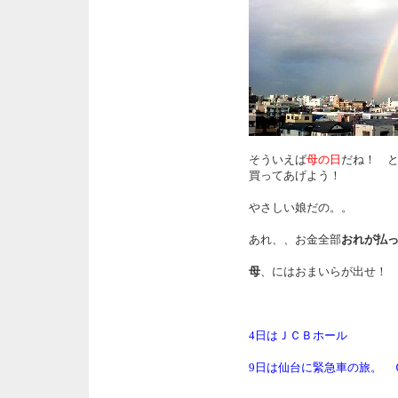
そういえば
母の日
だね！ 
買ってあげよう！
やさしい娘だの。。
あれ、、お金全部
おれが払
母
、にはおまいらが出せ！
4日はＪＣＢホール
9日は仙台に緊急車の旅。 