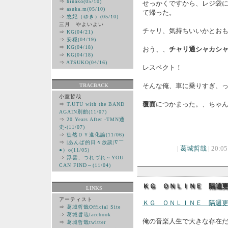
⇒
hinako(05/10)
せっかくですから、レジ袋
⇒
asuka.m(05/10)
て帰った。
⇒
悠妃（ゆき）(05/10)
三月 やよいよい
チャリ、気持ちいいかとお
⇒
KG(04/21)
⇒
安穏(04/19)
⇒
KG(04/18)
おう、、
チャリ通シャカシ
⇒
KG(04/18)
⇒
ATSUKO(04/16)
レスペクト！
そんな俺、車に乗りすぎ、
TRACBACK
小室哲哉
覆面
につかまった。、ちゃ
⇒
T.UTU with the BAND
AGAIN別館(11/07)
⇒
20 Years After -TMN通
史-(11/07)
⇒
徒然ＤＹ進化論(11/06)
⇒
|あんぱ的日々放談|∇￣
|
葛城哲哉
| 20:05
●）ο(11/05)
⇒
浮雲、つれづれ～YOU
CAN FIND～(11/04)
ＫＧ ＯＮＬＩＮＥ 隔週
LINKS
アーティスト
ＫＧ ＯＮＬＩＮＥ 隔週
⇒
葛城哲哉Official Site
⇒
葛城哲哉facebook
俺の音楽人生で大きな存在
⇒
葛城哲哉twitter