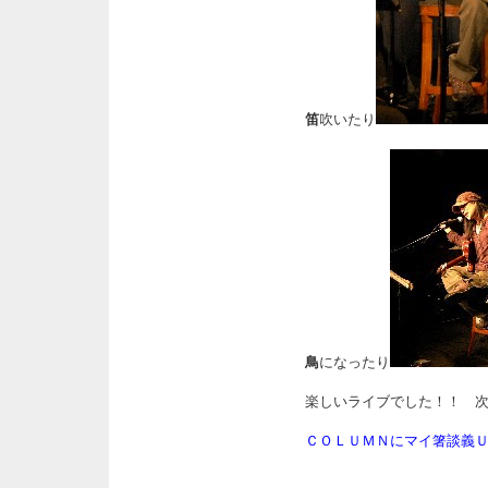
笛
吹いたり
鳥
になったり
楽しいライブでした！！ 
ＣＯＬＵＭＮにマイ箸談義