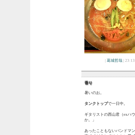
|
葛城哲哉
| 23:13
香り
暑いのお。
タンクトップ
で一日中。
ギタリストの西山君（exハ
か。」
あったこともないバンドマ