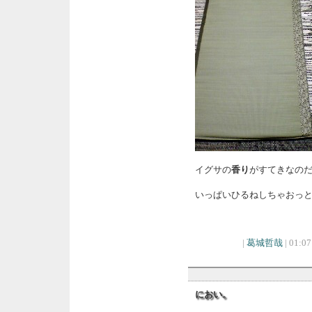
イグサの
香り
がすてきなの
いっぱいひるねしちゃおっ
|
葛城哲哉
| 01:07
におい。