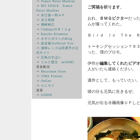
⇒
Trance Noise Machine
⇒
MY SPACE Trance
ご冥福を祈ります
。
Noise Machine
⇒
水江慎一郎ＨＰ
おれ、
ＢＭＧビクター
だっ
⇒
水江英樹
ムが撮ってくれた。
⇒
潮崎裕己
⇒
Ch@ppyのＢｌｏｇ
⇒
Kayoko Kitamura
Ｂｉｒｄ Ｉｎ Ｔｈｅ 
⇒
オギクボマンのBlog
⇒
染谷俊のofficial Site
トーキングセッション？９
⇒
浦和レッズ山田選手の公
った、僕のプロモ。
式サイト
⇒
広島のすぱい
⇒
ミルク親父 milk082
伊作が
編集してくれたビデ
音楽配信
人がいたら連絡ください。
⇒
Musicman Store
⇒
iTMS Podcast
遺作として、もっていたい
⇒
OnGen
⇒
らじろぐ
楽器
彼の分も元気に生きるぜ。
⇒
GODIN
元気が出る冷麺画像ＵＰし