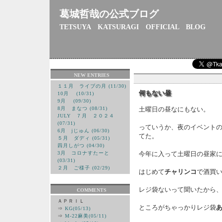
葛城哲哉の公式ブログ
TETSUYA KATSURAGI OFFICIAL BLOG
NEW ENTRIES
１１月 ライブの月 (11/30)
何もない昼
10月 (10/31)
9月 (09/30)
8月 まなつ (08/31)
土曜日の昼なにもない。
JULY ７月 ２０２４
(07/31)
っていうか、夜のイベント
6月 jじゅん (06/30)
てた。
５月 ダディ (05/31)
四月しがつ (04/30)
3月 コロナすたーと
今年に入って土曜日の昼家
(03/31)
２月 ご様子 (02/29)
はじめて
チャリンコ
で酒買
レジ袋ないって聞いたから
COMMENTS
ＡＰＲＩＬ
ところがちゃっかりレジ袋
⇒
KG(05/13)
⇒
M-22麻美(05/11)