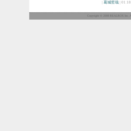
|
葛城哲哉
| 01:18
Copyright © 2008 REALROX Inc. Al