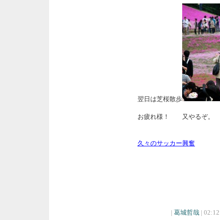
翌日は芝桜散歩
お疲れ様！ 又やるぞ。
久々のサッカー興奮
|
葛城哲哉
| 02:12