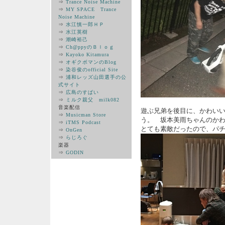
⇒
Trance Noise Machine
⇒
MY SPACE Trance
Noise Machine
⇒
水江慎一郎ＨＰ
⇒
水江英樹
⇒
潮崎裕己
⇒
Ch@ppyのＢｌｏｇ
⇒
Kayoko Kitamura
⇒
オギクボマンのBlog
⇒
染谷俊のofficial Site
⇒
浦和レッズ山田選手の公
式サイト
⇒
広島のすぱい
⇒
ミルク親父 milk082
音楽配信
遊ぶ兄弟を後目に、かわい
⇒
Musicman Store
う。 坂本美雨ちゃんのか
⇒
iTMS Podcast
とても素敵だったので、パ
⇒
OnGen
⇒
らじろぐ
楽器
⇒
GODIN