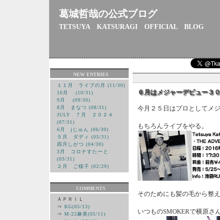
葛城哲哉の公式ブログ
TETSUYA KATSURAGI OFFICIAL BLOG
NEW ENTRIES
１１月 ライブの月 (11/30)
６月はメジャーデビュー３
10月 (10/31)
9月 (09/30)
8月 まなつ (08/31)
今月２５日はプロとしてメ
JULY ７月 ２０２４
(07/31)
もちろんライブをやる。
6月 jじゅん (06/30)
５月 ダディ (05/31)
四月しがつ (04/30)
3月 コロナすたーと
(03/31)
２月 ご様子 (02/29)
COMMENTS
そのためにも髪の毛から整
ＡＰＲＩＬ
⇒
KG(05/13)
いつものSMOKERで横原さ
⇒
M-22麻美(05/11)