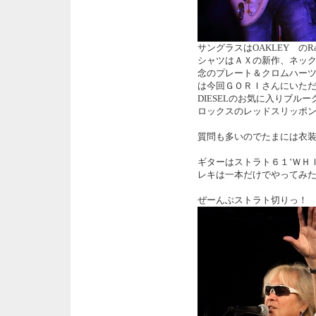
サングラスはOAKLEY のR
シャツはＡＸの新作、ネッ
念のプレート＆クロムハー
は今回ＧＯＲＩさんにいただいた
DIESELのお気に入りブル
ロックスのレッドスリッポ
質問も多いのでたまには衣
ギターはストラト６１’Ｗ
レキは一本だけでやってみ
ぜーんぶストラト切りっ！