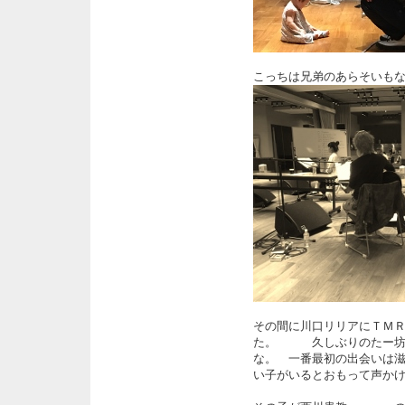
こっちは兄弟のあらそいも
その間に川口リリアにＴＭ
た。 久しぶりのたー坊
な。 一番最初の出会いは
い子がいるとおもって声か