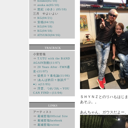
⇒
hinako(05/10)
⇒
asuka.m(05/10)
⇒
悠妃（ゆき）(05/10)
三月 やよいよい
⇒
KG(04/21)
⇒
安穏(04/19)
⇒
KG(04/18)
⇒
KG(04/18)
⇒
ATSUKO(04/16)
TRACBACK
小室哲哉
⇒
T.UTU with the BAND
AGAIN別館(11/07)
⇒
20 Years After -TMN通
史-(11/07)
⇒
徒然ＤＹ進化論(11/06)
⇒
|あんぱ的日々放談|∇￣
●）ο(11/05)
⇒
浮雲、つれづれ～YOU
CAN FIND～(11/04)
ＳＨＹＮＺとのリハもはじ
あそぶ。。
LINKS
あんちゃん、ガウスだよー
アーティスト
⇒
葛城哲哉Official Site
⇒
葛城哲哉facebook
⇒
葛城哲哉twitter