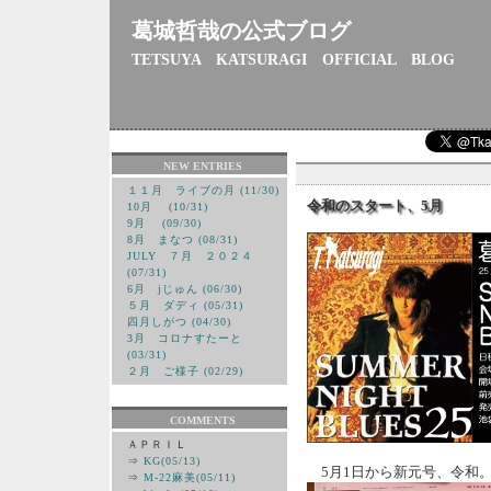
葛城哲哉の公式ブログ
TETSUYA KATSURAGI OFFICIAL BLOG
NEW ENTRIES
１１月 ライブの月 (11/30)
令和のスタート、5月
10月 (10/31)
9月 (09/30)
8月 まなつ (08/31)
JULY ７月 ２０２４
(07/31)
6月 jじゅん (06/30)
５月 ダディ (05/31)
四月しがつ (04/30)
3月 コロナすたーと
(03/31)
２月 ご様子 (02/29)
COMMENTS
ＡＰＲＩＬ
⇒
KG(05/13)
5月1日から新元号、令和
⇒
M-22麻美(05/11)