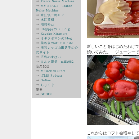
⇒
Trance Noise Machine
⇒
MY SPACE Trance
Noise Machine
⇒
水江慎一郎ＨＰ
⇒
水江英樹
⇒
潮崎裕己
⇒
Ch@ppyのＢｌｏｇ
⇒
Kayoko Kitamura
⇒
オギクボマンのBlog
⇒
染谷俊のofficial Site
新しいことをはじめたわけ
⇒
浦和レッズ山田選手の公
焼いてみた。 ジューシー
式サイト
⇒
広島のすぱい
⇒
ミルク親父 milk082
音楽配信
⇒
Musicman Store
⇒
iTMS Podcast
⇒
OnGen
⇒
らじろぐ
楽器
⇒
GODIN
これからはロフト会増やし