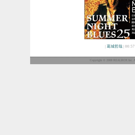
|
葛城哲哉
| 00:57
Copyright © 2008 REALROX Inc. Al