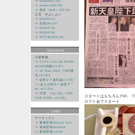
⇒
hinako(05/10)
⇒
asuka.m(05/10)
⇒
悠妃（ゆき）(05/10)
三月 やよいよい
⇒
KG(04/21)
⇒
安穏(04/19)
⇒
KG(04/18)
⇒
KG(04/18)
⇒
ATSUKO(04/16)
TRACBACK
小室哲哉
⇒
T.UTU with the BAND
AGAIN別館(11/07)
⇒
20 Years After -TMN通
史-(11/07)
⇒
徒然ＤＹ進化論(11/06)
⇒
|あんぱ的日々放談|∇￣
●）ο(11/05)
⇒
浮雲、つれづれ～YOU
スタートはもちろんTWL TETSU
CAN FIND～(11/04)
ロフト会でスタート
LINKS
アーティスト
⇒
葛城哲哉Official Site
⇒
葛城哲哉facebook
⇒
葛城哲哉twitter