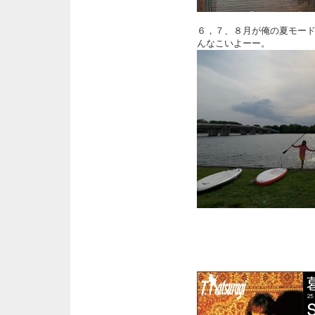
６，７、８月が俺の夏モー
んなこいよーー。