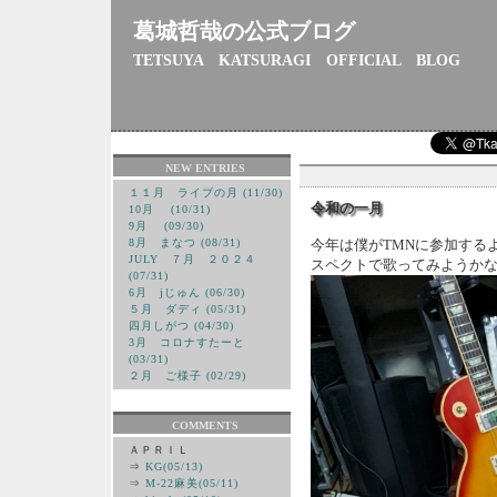
葛城哲哉の公式ブログ
TETSUYA KATSURAGI OFFICIAL BLOG
NEW ENTRIES
１１月 ライブの月 (11/30)
令和の一月
10月 (10/31)
9月 (09/30)
8月 まなつ (08/31)
今年は僕がTMNに参加するよ
JULY ７月 ２０２４
スペクトで歌ってみようか
(07/31)
6月 jじゅん (06/30)
５月 ダディ (05/31)
四月しがつ (04/30)
3月 コロナすたーと
(03/31)
２月 ご様子 (02/29)
COMMENTS
ＡＰＲＩＬ
⇒
KG(05/13)
⇒
M-22麻美(05/11)