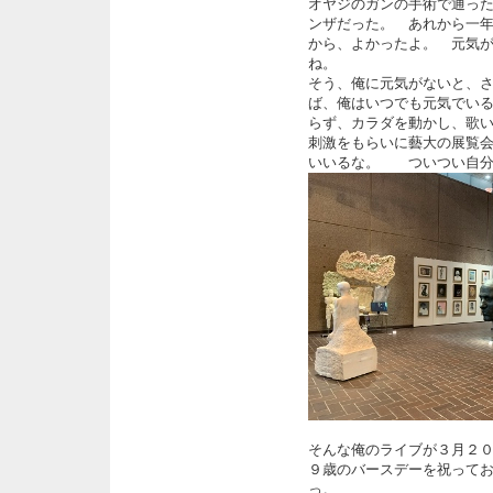
オヤジのガンの手術で通っ
ンザだった。 あれから一
から、よかったよ。 元気
ね。
そう、俺に元気がないと、
ば、俺はいつでも元気でい
らず、カラダを動かし、
刺激をもらいに藝大の展覧
いいるな。 ついつい自
そんな俺のライブが３月２
９歳のバースデーを祝って
っ。