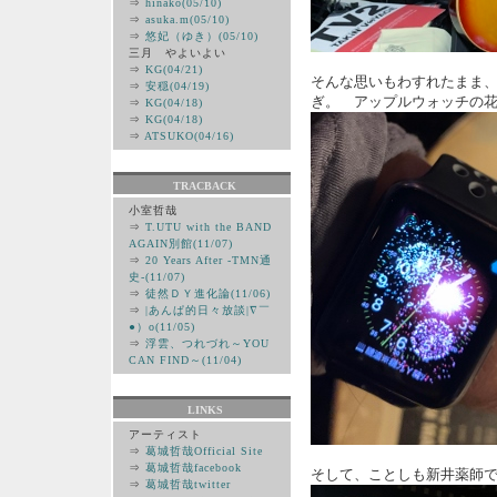
⇒
hinako(05/10)
⇒
asuka.m(05/10)
⇒
悠妃（ゆき）(05/10)
三月 やよいよい
⇒
KG(04/21)
そんな思いもわすれたまま
⇒
安穏(04/19)
ぎ。 アップルウォッチの
⇒
KG(04/18)
⇒
KG(04/18)
⇒
ATSUKO(04/16)
TRACBACK
小室哲哉
⇒
T.UTU with the BAND
AGAIN別館(11/07)
⇒
20 Years After -TMN通
史-(11/07)
⇒
徒然ＤＹ進化論(11/06)
⇒
|あんぱ的日々放談|∇￣
●）ο(11/05)
⇒
浮雲、つれづれ～YOU
CAN FIND～(11/04)
LINKS
アーティスト
⇒
葛城哲哉Official Site
⇒
葛城哲哉facebook
そして、ことしも新井薬師で
⇒
葛城哲哉twitter