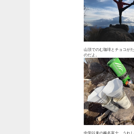
山頂でのむ珈琲とチョコが
のだよ。
中学以来の榛名富士、うれ