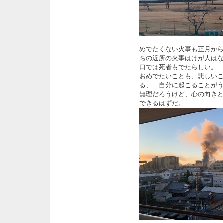
めでたくない火事も正月か
ちの近所の火事はけが人は
口では死者もでたらしい。
おめでたいことも、悲しい
る、 自分に起こることが
無理だろうけど、心の向き
できるはずだ。