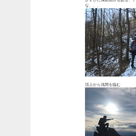
な、、、
頂上から浅間を臨む