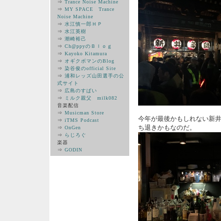
⇒
Trance Noise Machine
⇒
MY SPACE Trance
Noise Machine
⇒
水江慎一郎ＨＰ
⇒
水江英樹
⇒
潮崎裕己
⇒
Ch@ppyのＢｌｏｇ
⇒
Kayoko Kitamura
⇒
オギクボマンのBlog
⇒
染谷俊のofficial Site
⇒
浦和レッズ山田選手の公
式サイト
⇒
広島のすぱい
⇒
ミルク親父 milk082
音楽配信
⇒
Musicman Store
今年が最後かもしれない新
⇒
iTMS Podcast
ち退きかもなのだ。
⇒
OnGen
⇒
らじろぐ
楽器
⇒
GODIN