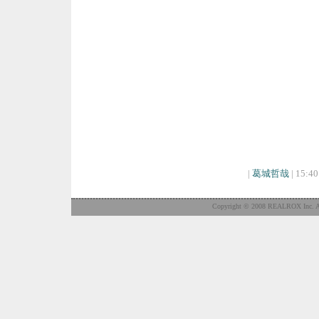
|
葛城哲哉
| 15:40
Copyright © 2008 REALROX Inc. Al