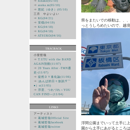
⇒
hinako(05/10)
⇒
asuka.m(05/10)
⇒
悠妃（ゆき）(05/10)
三月 やよいよい
⇒
KG(04/21)
県をまたいでの移動は、、
⇒
安穏(04/19)
っとうしろめたいので、越
⇒
KG(04/18)
⇒
KG(04/18)
⇒
ATSUKO(04/16)
TRACBACK
小室哲哉
⇒
T.UTU with the BAND
AGAIN別館(11/07)
⇒
20 Years After -TMN通
史-(11/07)
⇒
徒然ＤＹ進化論(11/06)
⇒
|あんぱ的日々放談|∇￣
●）ο(11/05)
⇒
浮雲、つれづれ～YOU
CAN FIND～(11/04)
LINKS
アーティスト
⇒
葛城哲哉Official Site
⇒
葛城哲哉facebook
浮間公園までいって土手に
⇒
葛城哲哉twitter
園から土手にあがるところ