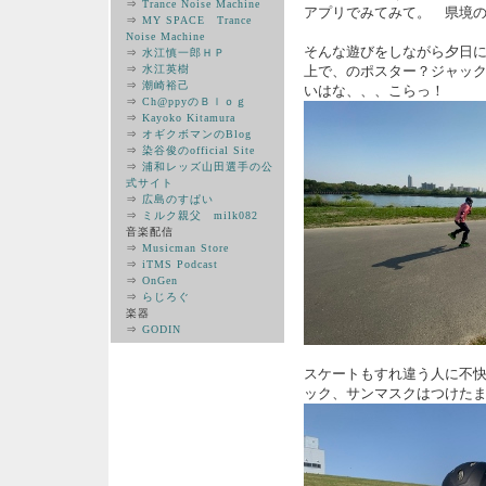
⇒
Trance Noise Machine
アプリでみてみて。 県境
⇒
MY SPACE Trance
Noise Machine
そんな遊びをしながら夕日
⇒
水江慎一郎ＨＰ
⇒
水江英樹
上で、のポスター？ジャッ
⇒
潮崎裕己
いはな、、、こらっ！
⇒
Ch@ppyのＢｌｏｇ
⇒
Kayoko Kitamura
⇒
オギクボマンのBlog
⇒
染谷俊のofficial Site
⇒
浦和レッズ山田選手の公
式サイト
⇒
広島のすぱい
⇒
ミルク親父 milk082
音楽配信
⇒
Musicman Store
⇒
iTMS Podcast
⇒
OnGen
⇒
らじろぐ
楽器
⇒
GODIN
スケートもすれ違う人に不
ック、サンマスクはつけた