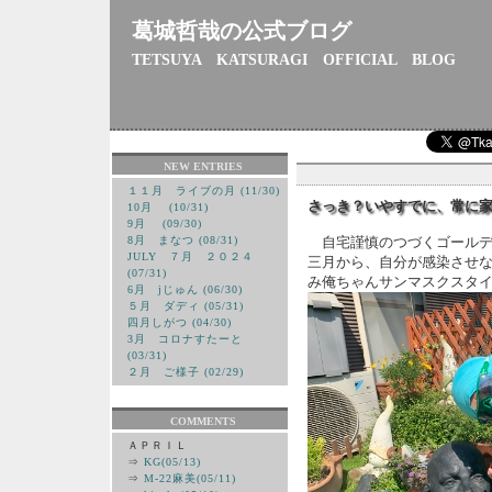
葛城哲哉の公式ブログ
TETSUYA KATSURAGI OFFICIAL BLOG
NEW ENTRIES
１１月 ライブの月 (11/30)
さっき？いやすでに、常に
10月 (10/31)
9月 (09/30)
8月 まなつ (08/31)
自宅謹慎のつづくゴールデ
JULY ７月 ２０２４
三月から、自分が感染させ
(07/31)
み俺ちゃんサンマスクスタ
6月 jじゅん (06/30)
５月 ダディ (05/31)
四月しがつ (04/30)
3月 コロナすたーと
(03/31)
２月 ご様子 (02/29)
COMMENTS
ＡＰＲＩＬ
⇒
KG(05/13)
⇒
M-22麻美(05/11)