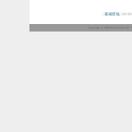
|
葛城哲哉
| 00:00
Copyright © 2008 REALROX Inc. Al