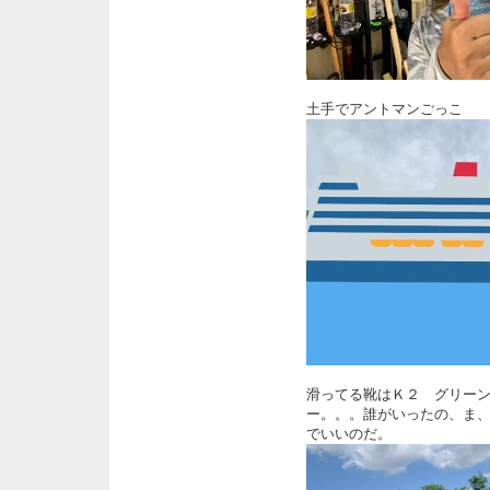
土手でアントマンごっこ
滑ってる靴はＫ２ グリー
ー。。。誰がいったの、ま
でいいのだ。