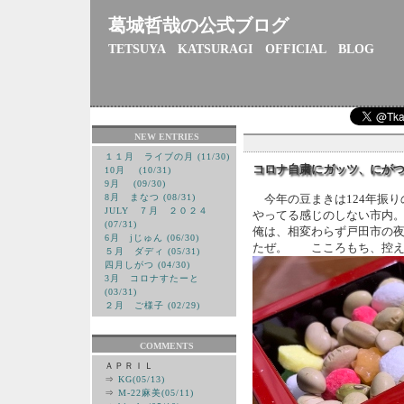
葛城哲哉の公式ブログ
TETSUYA KATSURAGI OFFICIAL BLOG
NEW ENTRIES
１１月 ライブの月 (11/30)
コロナ自粛にガッツ、にが
10月 (10/31)
9月 (09/30)
8月 まなつ (08/31)
今年の豆まきは124年振り
JULY ７月 ２０２４
やってる感じのしない市内
(07/31)
俺は、相変わらず戸田市の
6月 jじゅん (06/30)
たぜ。 こころもち、控え
５月 ダディ (05/31)
四月しがつ (04/30)
3月 コロナすたーと
(03/31)
２月 ご様子 (02/29)
COMMENTS
ＡＰＲＩＬ
⇒
KG(05/13)
⇒
M-22麻美(05/11)