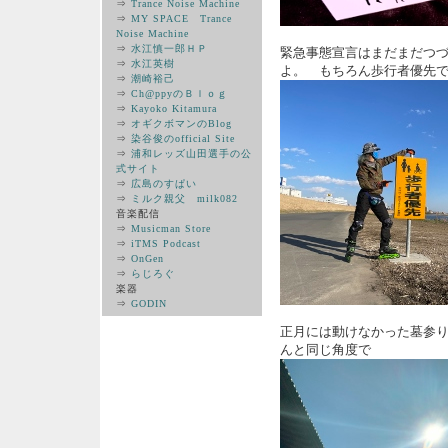
⇒
Trance Noise Machine
⇒
MY SPACE Trance
Noise Machine
⇒
水江慎一郎ＨＰ
緊急事態宣言はまだまだつ
⇒
水江英樹
よ。 もちろん歩行者優先
⇒
潮崎裕己
⇒
Ch@ppyのＢｌｏｇ
⇒
Kayoko Kitamura
⇒
オギクボマンのBlog
⇒
染谷俊のofficial Site
⇒
浦和レッズ山田選手の公
式サイト
⇒
広島のすぱい
⇒
ミルク親父 milk082
音楽配信
⇒
Musicman Store
⇒
iTMS Podcast
⇒
OnGen
⇒
らじろぐ
楽器
⇒
GODIN
正月には動けなかった墓参
んと同じ角度で