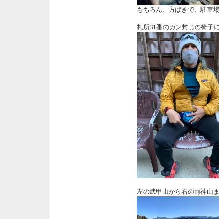
もちろん、方ばきで、駐車
札所31番のガン封じの椅子
左の武甲山から右の両神山