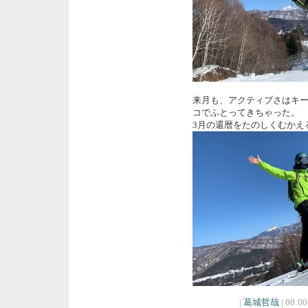
来月も、アクティブさはキ
コでふとってきちゃった
3月の還暦をたのしくむかえ
|
葛城哲哉
| 00:00