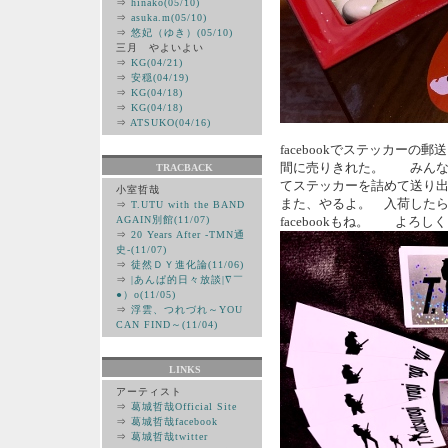
⇒
hinako(05/10)
⇒
asuka.m(05/10)
⇒
悠妃（ゆき）(05/10)
三月 やよいよい
⇒
KG(04/21)
⇒
安穏(04/19)
⇒
KG(04/18)
⇒
KG(04/18)
⇒
ATSUKO(04/16)
facebookでステッカー
間に売りきれた。 みんな
TRACBACK
てステッカーを詰めて送り
小室哲哉
また、やるよ。 入荷した
⇒
T.UTU with the BAND
AGAIN別館(11/07)
facebookもね。 よろし
⇒
20 Years After -TMN通
史-(11/07)
⇒
徒然ＤＹ進化論(11/06)
⇒
|あんぱ的日々放談|∇￣
●）ο(11/05)
⇒
浮雲、つれづれ～YOU
CAN FIND～(11/04)
LINKS
アーティスト
⇒
葛城哲哉Official Site
⇒
葛城哲哉facebook
⇒
葛城哲哉twitter