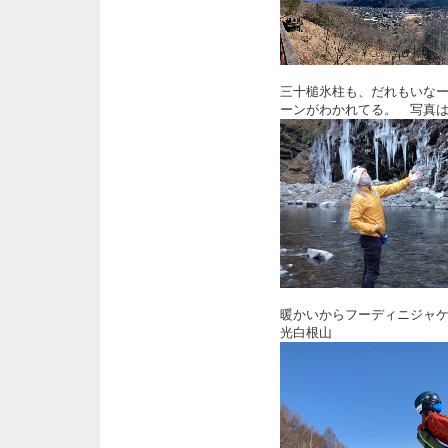
三十槌氷柱も、だれもいな
ーンがわかれてる。 写真
暖かいからフーディニジャ
光白根山