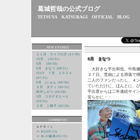
葛城哲哉の公式ブログ
TETSUYA KATSURAGI OFFICIAL BLOG
NEW ENTRIES
１１月 ライブの月 (11/30)
8月 まなつ
10月 (10/31)
9月 (09/30)
8月 まなつ (08/31)
大好きな平出和也。中島健
JULY ７月 ２０２４
２７日、雪崩による滑落で
(07/31)
二人のファンだったし、４
6月 jじゅん (06/30)
ていただけに、ほんとに、
５月 ダディ (05/31)
平出君からは二年連続サイ
四月しがつ (04/30)
3月 コロナすたーと
安らかに・・
(03/31)
２月 ご様子 (02/29)
COMMENTS
ＡＰＲＩＬ
⇒
KG(05/13)
⇒
M-22麻美(05/11)