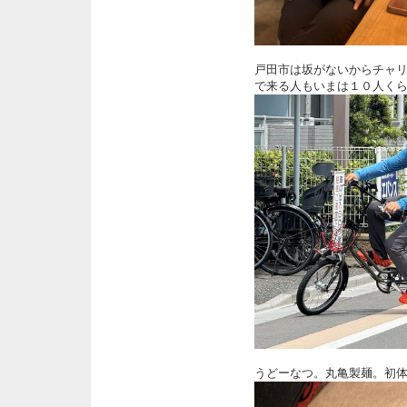
戸田市は坂がないからチャ
で来る人もいまは１０人く
うどーなつ。丸亀製麺。初