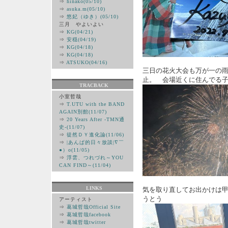
⇒
hinako(05/10)
⇒
asuka.m(05/10)
⇒
悠妃（ゆき）(05/10)
三月 やよいよい
⇒
KG(04/21)
⇒
安穏(04/19)
⇒
KG(04/18)
⇒
KG(04/18)
⇒
ATSUKO(04/16)
三日の花火大会も万が一の
止。 会場近くに住んでる
TRACBACK
小室哲哉
⇒
T.UTU with the BAND
AGAIN別館(11/07)
⇒
20 Years After -TMN通
史-(11/07)
⇒
徒然ＤＹ進化論(11/06)
⇒
|あんぱ的日々放談|∇￣
●）ο(11/05)
⇒
浮雲、つれづれ～YOU
CAN FIND～(11/04)
LINKS
気を取り直してお出かけは
うとう
アーティスト
⇒
葛城哲哉Official Site
⇒
葛城哲哉facebook
⇒
葛城哲哉twitter