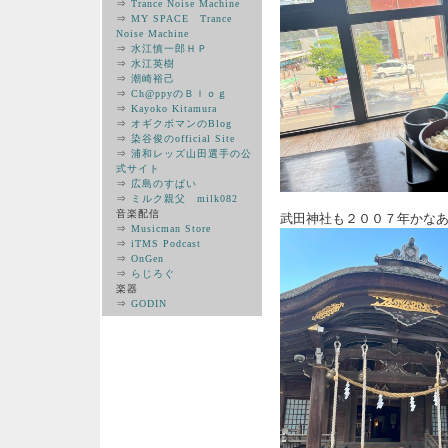
⇒
Trance Noise Machine
⇒
MY SPACE Trance
Noise Machine
⇒
水江慎一郎ＨＰ
⇒
水江英樹
⇒
潮崎裕己
⇒
Ch@ppyのＢｌｏｇ
⇒
Kayoko Kitamura
⇒
オギクボマンのBlog
⇒
染谷俊のofficial Site
⇒
浦和レッズ山田選手の公
式サイト
⇒
広島のすぱい
⇒
ミルク親父 milk082
音楽配信
武田神社も２００７年かな
⇒
Musicman Store
⇒
iTMS Podcast
⇒
OnGen
⇒
らじろぐ
楽器
⇒
GODIN