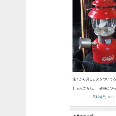
遠くから見ると火がついて
しゃれてるね。 値段にび
|
葛城哲哉
| 02:25