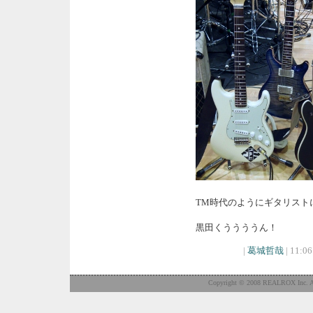
TM時代のようにギタリスト
黒田くううううん！
|
葛城哲哉
| 11:06
Copyright © 2008 REALROX Inc. Al