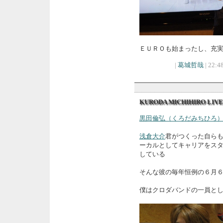
ＥＵＲＯも始まったし、充
|
葛城哲哉
| 22:48
KURODA MICHIHIRO LI
黒田倫弘（くろだみちひろ
浅倉大介
君がつくった自らも
ーカルとしてキャリアをス
している
そんな彼の毎年恒例の６
僕はクロダバンドの一員と