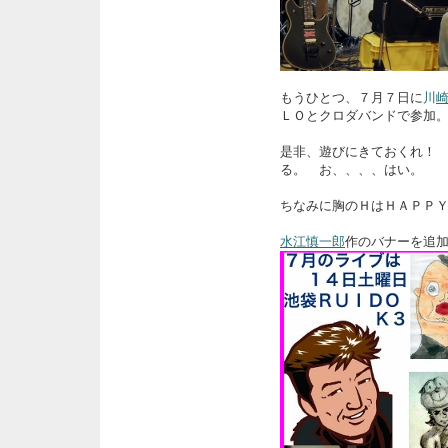
もうひとつ、７月７日に
川
ＬＯとクロダバンドで参加
是非、遊びにきておくれ！
る。 お、、、、はい。
ちなみに胸のＨはＨＡＰＰ
水江慎一郎
作のバナーを追