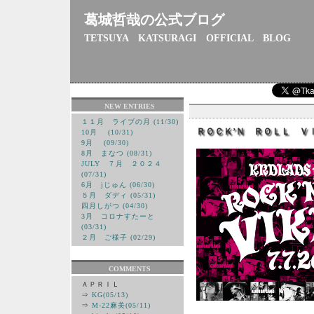
葛城哲哉の公式ブログ
TETSUYA KATSURAGI OFFICIAL BLOG
NEW ENTRIES
１１月 ライブの月 (11/30)
ＲＯＣＫ’Ｎ ＲＯＬＬ 
10月 (10/31)
9月 (09/30)
8月 まなつ (08/31)
JULY ７月 ２０２４
(07/31)
6月 jじゅん (06/30)
５月 ダディ (05/31)
四月しがつ (04/30)
3月 コロナすたーと
(03/31)
２月 ご様子 (02/29)
COMMENTS
ＡＰＲＩＬ
⇒
KG(05/13)
⇒
M-22麻美(05/11)