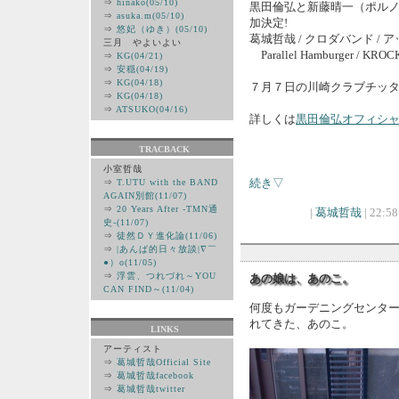
⇒
hinako(05/10)
黒田倫弘と新藤晴一（ポル
⇒
asuka.m(05/10)
加決定!
⇒
悠妃（ゆき）(05/10)
葛城哲哉 / クロダバンド / アップル
三月 やよいよい
Parallel Hamburger / KROC
⇒
KG(04/21)
⇒
安穏(04/19)
⇒
KG(04/18)
７月７日の川崎クラブチッ
⇒
KG(04/18)
⇒
ATSUKO(04/16)
詳しくは
黒田倫弘オフィシ
TRACBACK
小室哲哉
続き▽
⇒
T.UTU with the BAND
AGAIN別館(11/07)
⇒
20 Years After -TMN通
|
葛城哲哉
| 22:58
史-(11/07)
⇒
徒然ＤＹ進化論(11/06)
⇒
|あんぱ的日々放談|∇￣
●）ο(11/05)
⇒
浮雲、つれづれ～YOU
あの娘は、あのこ。
CAN FIND～(11/04)
何度もガーデニングセンタ
れてきた、あのこ。
LINKS
アーティスト
⇒
葛城哲哉Official Site
⇒
葛城哲哉facebook
⇒
葛城哲哉twitter