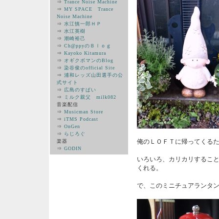
⇒
Trance Noise Machine
⇒
MY SPACE Trance
Noise Machine
⇒
水江慎一郎ＨＰ
⇒
水江英樹
⇒
潮崎裕己
⇒
Ch@ppyのＢｌｏｇ
⇒
Kayoko Kitamura
⇒
オギクボマンのBlog
⇒
染谷俊のofficial Site
⇒
浦和レッズ山田選手の公
式サイト
⇒
広島のすぱい
⇒
ミルク親父 milk082
音楽配信
⇒
Musicman Store
⇒
iTMS Podcast
⇒
OnGen
⇒
らじろぐ
俺のＬＯＦＴに帰ってくる
楽器
⇒
GODIN
いろいろ、カリカリするこ
くれる。
で、このミニチュアランタ