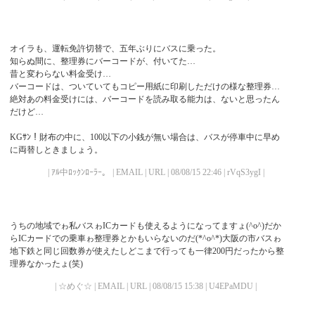
オイラも、運転免許切替で、五年ぶりにバスに乗った。
知らぬ間に、整理券にバーコードが、付いてた…
昔と変わらない料金受け…
バーコードは、ついていてもコピー用紙に印刷しただけの様な整理券…
絶対あの料金受けには、バーコードを読み取る能力は、ないと思ったん
だけど…
KGｻﾝ！財布の中に、100以下の小銭が無い場合は、バスが停車中に早め
に両替しときましょう。
| ｱﾙ中ﾛｯｸﾝﾛｰﾗｰ。 | EMAIL | URL | 08/08/15 22:46 | rVqS3ygI |
うちの地域でゎ私バスゎICカードも使えるようになってますょ(^o^)だか
らICカードでの乗車ゎ整理券とかもいらないのだ(*^o^*)大阪の市バスゎ
地下鉄と同じ回数券が使えたしどこまで行っても一律200円だったから整
理券なかったょ(笑)
| ☆めぐ☆ | EMAIL | URL | 08/08/15 15:38 | U4EPaMDU |