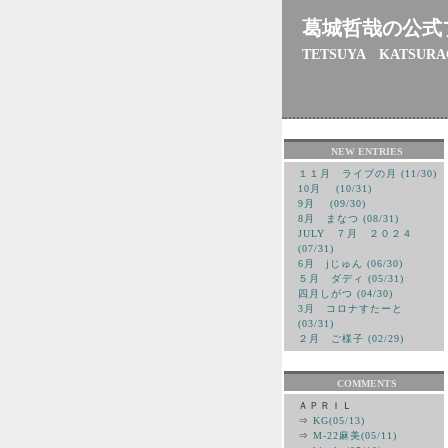
葛城哲哉の公式
TETSUYA KATSURA
NEW ENTRIES
１１月 ライブの月 (11/30)
10月 (10/31)
9月 (09/30)
8月 まなつ (08/31)
JULY ７月 ２０２４
(07/31)
6月 jじゅん (06/30)
５月 ダディ (05/31)
四月しがつ (04/30)
3月 コロナすたーと
(03/31)
２月 ご様子 (02/29)
COMMENTS
ＡＰＲＩＬ
⇒
KG(05/13)
⇒
M-22麻美(05/11)