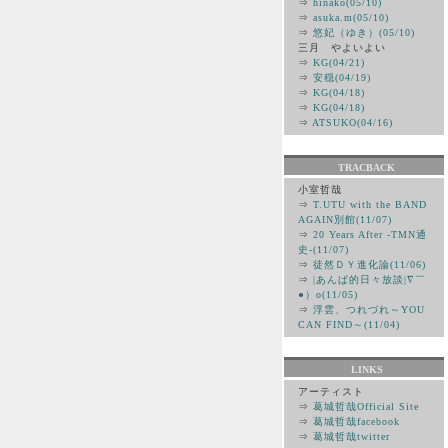
⇒
hinako(05/10)
⇒
asuka.m(05/10)
⇒
悠妃（ゆき）(05/10)
三月 やよいよい
⇒
KG(04/21)
⇒
安穏(04/19)
⇒
KG(04/18)
⇒
KG(04/18)
⇒
ATSUKO(04/16)
TRACBACK
小室哲哉
⇒
T.UTU with the BAND
AGAIN別館(11/07)
⇒
20 Years After -TMN通
史-(11/07)
⇒
徒然ＤＹ進化論(11/06)
⇒
|あんぱ的日々放談|∇￣
●）ο(11/05)
⇒
浮雲、つれづれ～YOU
CAN FIND～(11/04)
LINKS
アーティスト
⇒
葛城哲哉Official Site
⇒
葛城哲哉facebook
⇒
葛城哲哉twitter