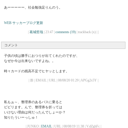
あーーーーー、社会勉強足りんのう。
WEB サッカーブログ更新
|
葛城哲哉
| 23:47 |
comments (19)
| trackback (x) |
|
コメント
子供の頃は勝手におつりが出てくれたのですが、
なぜか今は出来ないですよね。。
時々カードの残高不足でヒヤッとします。
| 崇 | EMAIL | URL | 08/08/20 01:29 | APGg2s5Y |
私もぉ～、整理券のあるバスに乗ると
ビビリます。んで、整理券を折っては
いけない理由は何だったんでしょーか？
知りたういーっしゅ！
| JUNKO |
EMAIL
| URL | 08/08/19 11:38 | V.dZghFc |