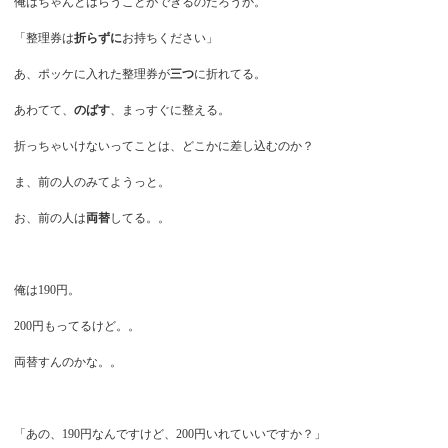
俺はちゃんとはらうことができるのだろうか。
「整理券は
折らずに
お持ちください」
あ、ポッケに入れた整理券が
三つ
に折れてる。
あわてて、
のばす
、まっすぐに整える。
折っちゃいけないってことは、どこかに差し込むのか？
ま、前の人のみてようっと。
お、前の人は
両替
してる。。
俺は190円。
200円もってるけど。。
両替すんのかな。。
「あの、190円なんですけど、200円いれていいですか？」