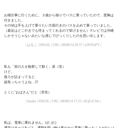
お稽古事に行くために、３歳から独りでバスに乗っていたので、度胸は
付きました。
その頃は手を上げて乗りたい方面行きのバスを止めて乗っていました。
（最近はどこ行きでも停まってくれるので挙げません）テレビでは沖縄
しかそうじゃないみたいな感じでびっくりしたのを思い出します。
| はるこ | EMAIL | URL | 08/08/14 20:57 | u5P0ToPY |
私も「前の人を観察して動く」派（笑）
けど。
後ろが詰まってると、
超焦っちゃうよね…汗
とくに”おばさん”だと（苦笑）
| hinako | EMAIL | URL | 08/08/14 17:53 | 4UjFoCWo |
私は、電車に乗れません。(@_@;)
通学はチャリ&バス、通勤&買い物は車だから電車に乗ったことがないん