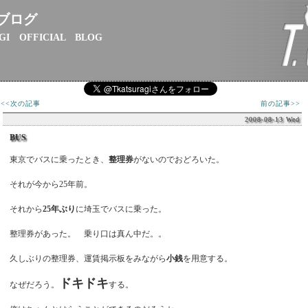
ブログ
GI OFFICIAL BLOG
<<次の記事
前の記事>>
2008-08-13 Wed
BUS
東京でバスに乗ったとき、
整理券
がないのでおどろいた。
それが今から25年前。
それから
25年ぶり
に埼玉でバスに乗った。
整理券があった。 乗り口は真ん中だ。。
久しぶりの整理券、運賃掲示板をみながら
小銭
を用意する。
ドキドキ
なぜだろう。
する。