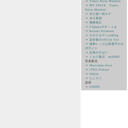
⇒
Trance Noise Machine
⇒
MY SPACE Trance
Noise Machine
⇒
水江慎一郎ＨＰ
⇒
水江英樹
⇒
潮崎裕己
⇒
Ch@ppyのＢｌｏｇ
⇒
Kayoko Kitamura
⇒
オギクボマンのBlog
⇒
染谷俊のofficial Site
⇒
浦和レッズ山田選手の公
式サイト
⇒
広島のすぱい
⇒
ミルク親父 milk082
音楽配信
⇒
Musicman Store
⇒
iTMS Podcast
⇒
OnGen
⇒
らじろぐ
楽器
⇒
GODIN