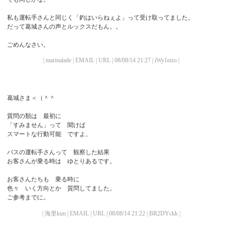
私も運転手さんと同じく「釣はいらねぇよ」って受け取ってました。
だって葛城さんの声とルックスだもん。。
ごめんなさい。
| marmalade | EMAIL | URL | 08/08/14 21:27 | iWy1eizo |
葛城さま＜（＾＾
質問の類は 最初に
「すみません」って 聞けば
スマートな行動可能 ですよ。
バスの運転手さんって 観察した結果
お客さんが乗る時は ゆとりあるです。
お客さんたちも 乗る時に
色々 いく方向とか 質問してました。
ご参考までに。
| 海里kun | EMAIL | URL | 08/08/14 21:22 | BR2DYckk |