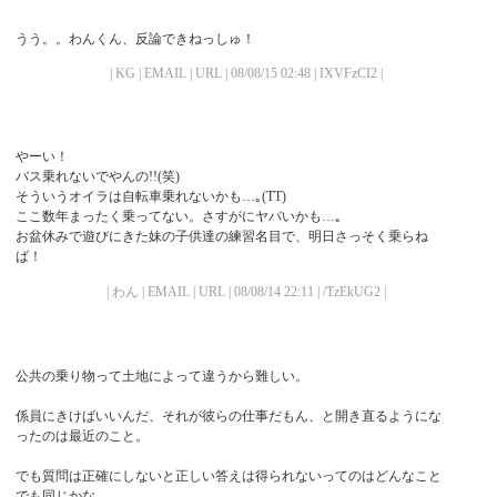
うう。。わんくん、反論できねっしゅ！
| KG | EMAIL | URL | 08/08/15 02:48 | IXVFzCI2 |
やーい！
バス乗れないでやんの!!(笑)
そういうオイラは自転車乗れないかも…｡(TT)
ここ数年まったく乗ってない。さすがにヤバいかも…｡
お盆休みで遊びにきた妹の子供達の練習名目で、明日さっそく乗らね
ば！
| わん | EMAIL | URL | 08/08/14 22:11 | /TzEkUG2 |
公共の乗り物って土地によって違うから難しい。
係員にきけばいいんだ、それが彼らの仕事だもん、と開き直るようにな
ったのは最近のこと。
でも質問は正確にしないと正しい答えは得られないってのはどんなこと
でも同じかな。