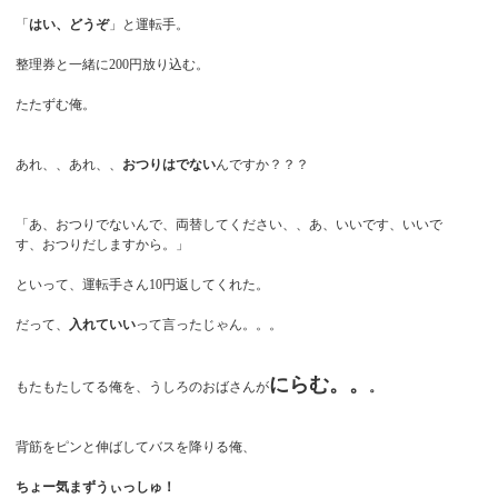
「
はい、どうぞ
」と運転手。
整理券と一緒に200円放り込む。
たたずむ俺。
あれ、、あれ、、
おつりはでない
んですか？？？
「あ、おつりでないんで、両替してください、、あ、いいです、いいで
す、おつりだしますから。」
といって、運転手さん10円返してくれた。
だって、
入れていい
って言ったじゃん。。。
にらむ。。
もたもたしてる俺を、うしろのおばさんが
。
背筋をピンと伸ばしてバスを降りる俺、
ちょー気まずうぃっしゅ！