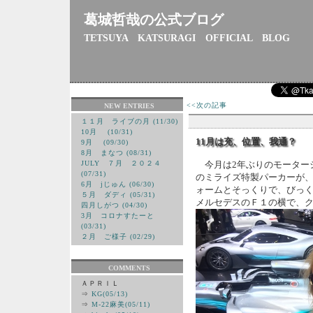
葛城哲哉の公式ブログ
TETSUYA KATSURAGI OFFICIAL BLOG
<<次の記事
NEW ENTRIES
１１月 ライブの月 (11/30)
10月 (10/31)
11月は充、位置、我通？
9月 (09/30)
8月 まなつ (08/31)
JULY ７月 ２０２４
今月は2年ぶりのモーター
(07/31)
のミライズ特製パーカーが
6月 jじゅん (06/30)
ォームとそっくりで、びっ
５月 ダディ (05/31)
メルセデスのＦ１の横で
四月しがつ (04/30)
3月 コロナすたーと
(03/31)
２月 ご様子 (02/29)
COMMENTS
ＡＰＲＩＬ
⇒
KG(05/13)
⇒
M-22麻美(05/11)