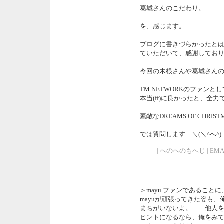
葛城さんのこだわり。
を、感じます。
ブログに書きづらかったと
ていただいて、感謝してお
今回の木根さんや葛城さん
TM NETWORKのファン
本当(ff)に良かったと、全
素敵なDREAMS OF CHR
では質問します…＼(＼^へ^)
| へのへのもへじ | EMAIL | 
＞mayu ファンである
mayuが頑張ってきた姿も
まちがいないよ。 他人を
ヒントになるなら、俺をみ