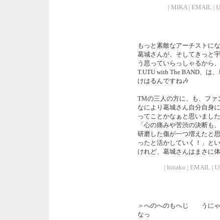
| MIKA | EMAIL | U
もっと素敵なアーチストになる
葛城さんが、そしてきっと
う思っていらっしゃるから
T.UTU with The B
けはるんですね🎶
TMの三人の方に、も、ファ
なにより葛城さん自分自身
ってことかなぁと思いまし
「心の痛みや苦渋の決断も
研磨した傷が一つ増えたと
ったと活かしていく！」と
けれど、葛城さんはまさに
| hinako | EMAIL | 
＞へのへのもへじ うにゃ
なっ