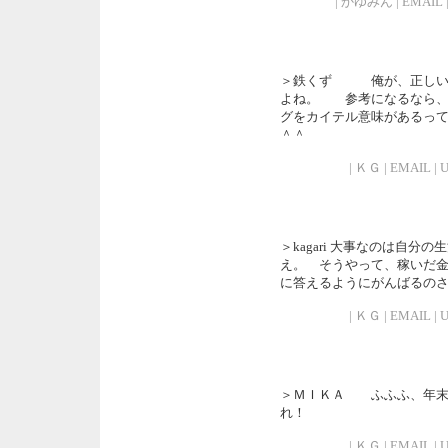
| かゆみん | EMAIL | U
＞鉄くず 俺が、正しいと
よね。 参考になるなら、
グをカイテル意味があるっ
＾＾
| ＫＧ | EMAIL | UR
＞kagari 大事なのは自
え。 そうやって、稼いだ
に答えるようにがんばるの
| ＫＧ | EMAIL | UR
＞ＭＩＫＡ ふふふ、年末
れ！
| ＫＧ | EMAIL | UR