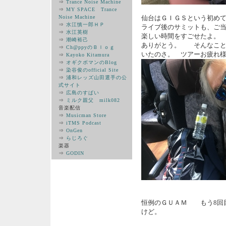
⇒
Trance Noise Machine
⇒
MY SPACE Trance
Noise Machine
仙台はＧＩＧＳという初め
⇒
水江慎一郎ＨＰ
ライブ後のサミットも、ご
⇒
水江英樹
楽しい時間をすごせたよ。
⇒
潮崎裕己
ありがとう。 そんなこと
⇒
Ch@ppyのＢｌｏｇ
いたのさ。 ツアーお疲れ
⇒
Kayoko Kitamura
⇒
オギクボマンのBlog
⇒
染谷俊のofficial Site
⇒
浦和レッズ山田選手の公
式サイト
⇒
広島のすぱい
⇒
ミルク親父 milk082
音楽配信
⇒
Musicman Store
⇒
iTMS Podcast
⇒
OnGen
⇒
らじろぐ
楽器
⇒
GODIN
恒例のＧＵＡＭ もう8回
けど。