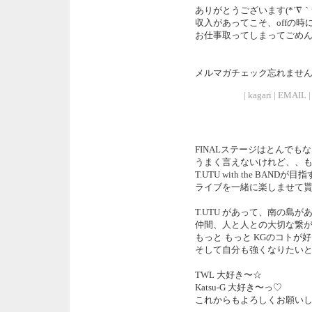
ありがとうございます(*´∇｀*
収入があってこそ、offの時
お仕事取ってしまってごめ
メルマガチェック忘れません(*
| kagari | EMAIL |
FINALステージはとんでも
うまく言えないけれど、、
T.UTU with the BAN
ライブを一緒に楽しませて貰
T.UTU があって、南の島が
仲間、人と人との大切な繋がり
もっと もっと KGのコトが
そして自分も強くなりたい
TWL 大好き〜☆
Katsu-G 大好き〜っ♡
これからもよろしくお願いしま