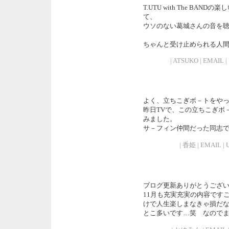
T.UTU with The B
て、
ウソのない葛城さんの音を聴
ちゃんと受け止められる人
| ATSUKO | EMAIL | 
よく、立ちこぎボ－トをや
昨日TVで、この立ちこぎボ
みました。
サ－フィン仲間だった同志
| 香姫 | EMAIL | UR
ブログ更新ありがとうござ
11月も充実充実の内容です
けで人生楽しまなきゃ損だな
とこ多いです…笑 なのでま