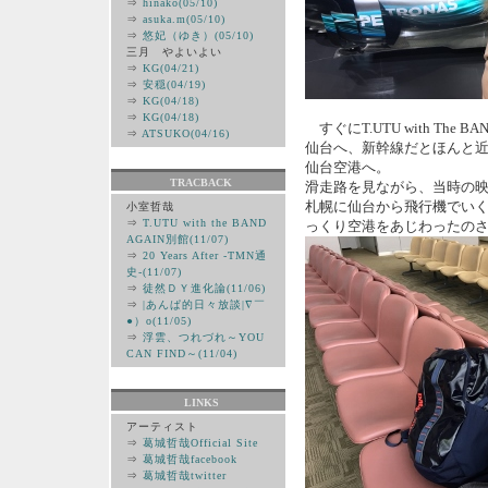
⇒
hinako(05/10)
⇒
asuka.m(05/10)
⇒
悠妃（ゆき）(05/10)
三月 やよいよい
⇒
KG(04/21)
⇒
安穏(04/19)
⇒
KG(04/18)
⇒
KG(04/18)
すぐにT.UTU with The B
⇒
ATSUKO(04/16)
仙台へ、新幹線だとほんと
仙台空港へ。
TRACBACK
滑走路を見ながら、当時の
札幌に仙台から飛行機でい
小室哲哉
⇒
T.UTU with the BAND
っくり空港をあじわったの
AGAIN別館(11/07)
⇒
20 Years After -TMN通
史-(11/07)
⇒
徒然ＤＹ進化論(11/06)
⇒
|あんぱ的日々放談|∇￣
●）ο(11/05)
⇒
浮雲、つれづれ～YOU
CAN FIND～(11/04)
LINKS
アーティスト
⇒
葛城哲哉Official Site
⇒
葛城哲哉facebook
⇒
葛城哲哉twitter