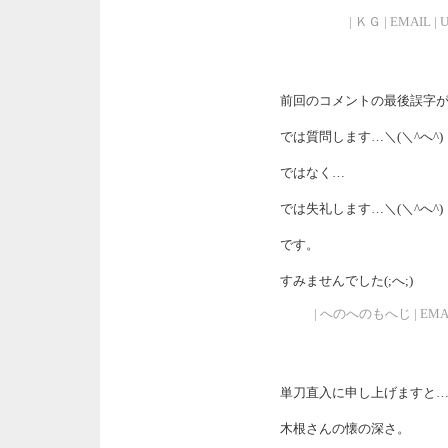
| ＫＧ | EMAIL | UR
前回のコメントの最後誤字
では質問します…＼(＼^へ^)
ではなく…
では失礼します…＼(＼^へ^)
です。
すみませんでした(;へ;)
| へのへのもへじ | EMAIL | 
単刀直入に申し上げますと
木根さんの懐の深さ。