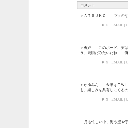
コメント
＞ＡＴＳＵＫＯ ウソの
| ＫＧ | EMAIL | UR
＞香姫 このボード、実は
う、烏賊だみたいだね。
| ＫＧ | EMAIL | UR
＞かゆみん 今年はＴＷＬ
も、楽しみを共有しにくる
| ＫＧ | EMAIL | UR
11月も忙しい中、海や壁や