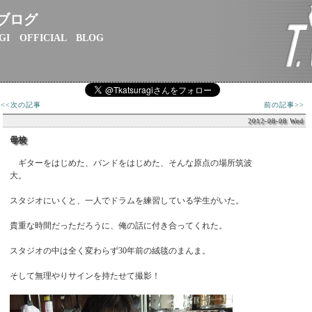
ブログ
GI OFFICIAL BLOG
<<次の記事
前の記事>>
2012-08-08 Wed
母校
ギターをはじめた、バンドをはじめた、そんな原点の場所筑波
大。
スタジオにいくと、一人でドラムを練習している学生がいた。
貴重な時間だっただろうに、俺の話に付き合ってくれた。
スタジオの中は全く変わらず30年前の絨毯のまんま。
そして無理やりサインを持たせて撮影！