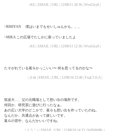
| KG | EMAIL | URL | 12/08/11 20:36 | WvzGlcy6 |
>RIHIYAN 僕はいまでもせいしゅんかも。。。
>MIKA この広場でたしかに座っていましたよ
| KG | EMAIL | URL | 12/08/11 12:36 | WvzGlcy6 |
たそがれている葛Ｇかっこいい〜 何を思ってるのかな〜
| さゆ | EMAIL | URL | 12/08/10 23:46 | FxqC11LA |
筑波大…、父の元職場として想い出の場所です。
何回か、研究室に遊びに行ったなぁ。
あの広い大学のどこかで、葛Ｇも想い出を作っていたのね。
なんだか、共通点があって嬉しいです。
葛Ｇの背中、なんだかいいですね。
| ようこ♪ | EMAIL | URL | 12/08/10 14:33 | NdN0b9Rc |