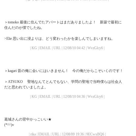
＞tomoko 最後に住んでたアパートはまだありましたよ！ 新築で最初に
住んだのが僕でしたね。
>Elie 思い出に浸よりは、どう変わったかを楽しんでしまいますね。
| KG | EMAIL | URL | 12/08/10 04:42 | WvzGlcy6 |
＞kagari 昔の俺に会いにはいきません！ 今の俺だからこそいくのです！
＞ATSUKO 聖地なんてとんでもない、学問の聖地で当時僕らは社会人
だと思われていましたよ。
| KG | EMAIL | URL | 12/08/10 04:36 | WvzGlcy6 |
葛城さんの背中かっこいい★
(*^^)v
| rika | EMAIL | URL | 12/08/09 19:36 | 9ECwxBQ6 |