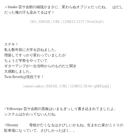
＞hinako 芸サ会館の絨毯がまさに、変わらぬオブジェだったね。 はだし
だった俺の汗も染みてるはず！
| KG | EMAIL | URL | 12/08/12 23:57 | WvzGlcy6 |
ステキ！
私も数年前に大学を訪ねました。
増築してすっかり変わっていましたが
ちょうど学祭をやっていて
ギターアンプが一台当時からのものだと聞き
大感動しました。
Twin Reverbは現役です！
| minori saikyo | EMAIL | URL | 12/08/12 18:44 | q6RFjeqQ |
>Yellowtops 芸サ会館の黒板はいまもぎっしり書き込まれてましたよ。
システムはかわってないんだね。
>Hiromiy 母校が亡くなるはさびしいかもね。生まれた家がニトリの
駐車場になっていて、さびしかったぼく。。