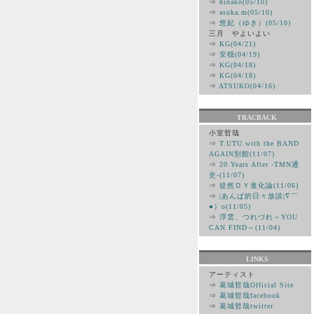
⇒
hinako(05/10)
⇒
asuka.m(05/10)
⇒
悠妃（ゆき）(05/10)
三月 やよいよい
⇒
KG(04/21)
⇒
安穏(04/19)
⇒
KG(04/18)
⇒
KG(04/18)
⇒
ATSUKO(04/16)
TRACBACK
小室哲哉
⇒
T.UTU with the BAND
AGAIN別館(11/07)
⇒
20 Years After -TMN通
史-(11/07)
⇒
徒然ＤＹ進化論(11/06)
⇒
|あんぱ的日々放談|∇￣
●）ο(11/05)
⇒
浮雲、つれづれ～YOU
CAN FIND～(11/04)
LINKS
アーティスト
⇒
葛城哲哉Official Site
⇒
葛城哲哉facebook
⇒
葛城哲哉twitter