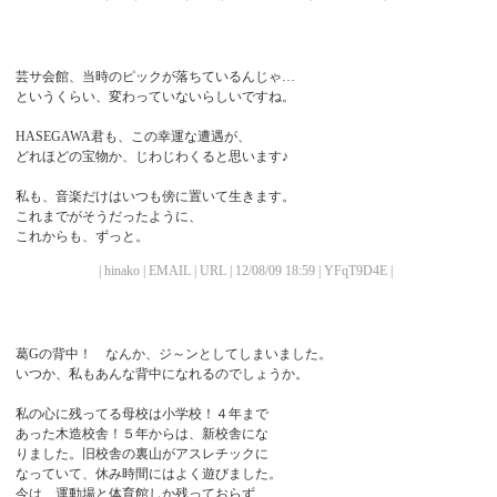
芸サ会館、当時のピックが落ちているんじゃ…
というくらい、変わっていないらしいですね。
HASEGAWA君も、この幸運な遭遇が、
どれほどの宝物か、じわじわくると思います♪
私も、音楽だけはいつも傍に置いて生きます。
これまでがそうだったように、
これからも、ずっと。
| hinako | EMAIL | URL | 12/08/09 18:59 | YFqT9D4E |
葛Gの背中！ なんか、ジ～ンとしてしまいました。
いつか、私もあんな背中になれるのでしょうか。
私の心に残ってる母校は小学校！４年まで
あった木造校舎！５年からは、新校舎にな
りました。旧校舎の裏山がアスレチックに
なっていて、休み時間にはよく遊びました。
今は、運動場と体育館しか残っておらず、