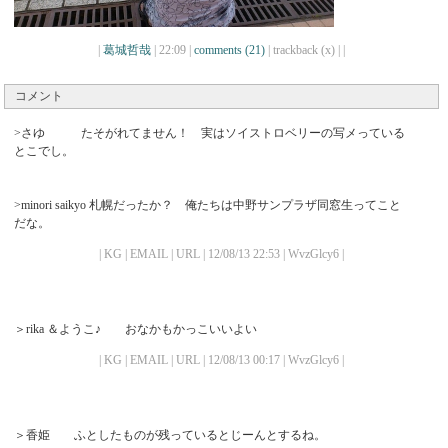
|
葛城哲哉
| 22:09 |
comments (21)
| trackback (x) |
|
コメント
>さゆ たそがれてません！ 実はソイストロベリーの写メっている
とこでし。
>minori saikyo 札幌だったか？ 俺たちは中野サンプラザ同窓生ってこと
だな。
| KG | EMAIL | URL | 12/08/13 22:53 | WvzGlcy6 |
＞rika ＆ようこ♪ おなかもかっこいいよい
| KG | EMAIL | URL | 12/08/13 00:17 | WvzGlcy6 |
＞香姫 ふとしたものが残っているとじーんとするね。