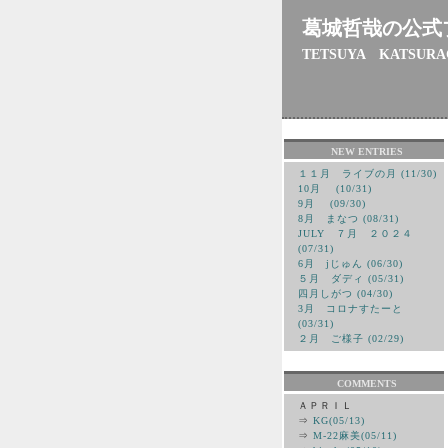
葛城哲哉の公式
TETSUYA KATSURA
NEW ENTRIES
１１月 ライブの月 (11/30)
10月 (10/31)
9月 (09/30)
8月 まなつ (08/31)
JULY ７月 ２０２４
(07/31)
6月 jじゅん (06/30)
５月 ダディ (05/31)
四月しがつ (04/30)
3月 コロナすたーと
(03/31)
２月 ご様子 (02/29)
COMMENTS
ＡＰＲＩＬ
⇒
KG(05/13)
⇒
M-22麻美(05/11)