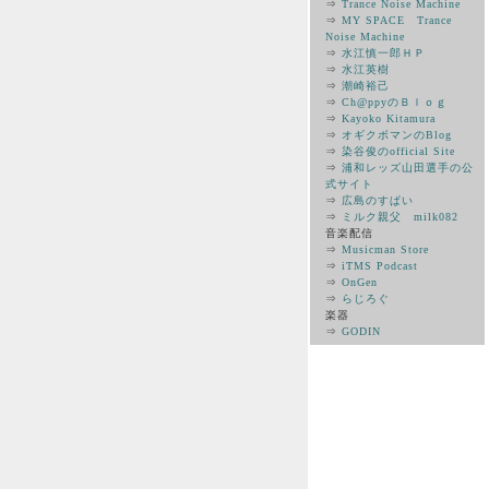
⇒
Trance Noise Machine
⇒
MY SPACE Trance
Noise Machine
⇒
水江慎一郎ＨＰ
⇒
水江英樹
⇒
潮崎裕己
⇒
Ch@ppyのＢｌｏｇ
⇒
Kayoko Kitamura
⇒
オギクボマンのBlog
⇒
染谷俊のofficial Site
⇒
浦和レッズ山田選手の公
式サイト
⇒
広島のすぱい
⇒
ミルク親父 milk082
音楽配信
⇒
Musicman Store
⇒
iTMS Podcast
⇒
OnGen
⇒
らじろぐ
楽器
⇒
GODIN