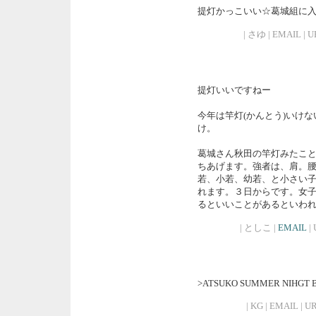
提灯かっこいい☆葛城組に
| さゆ | EMAIL | UR
提灯いいですねー
今年は竿灯(かんとう)いけ
け。
葛城さん秋田の竿灯みたこと
ちあげます。強者は、肩。
若、小若、幼若、と小さい
れます。３日からです。女
るといいことがあるといわ
| としこ |
EMAIL
| 
>ATSUKO SUMMER NI
| KG | EMAIL | UR