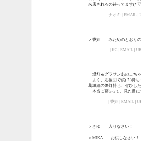
来店されるの待ってます(*'▽'
| ナオキ | EMAIL | U
＞香姫 みためのとおりの
| KG | EMAIL | UR
燈灯＆グラサンあのこちゃ
よく、応援団で旗(？)持ち
葛城組の燈灯持ち、ぜひし
本当に葛Gって、見た目に
| 香姫 | EMAIL | UR
＞さゆ 入りなさい！
＞MIKA お供しなさい！