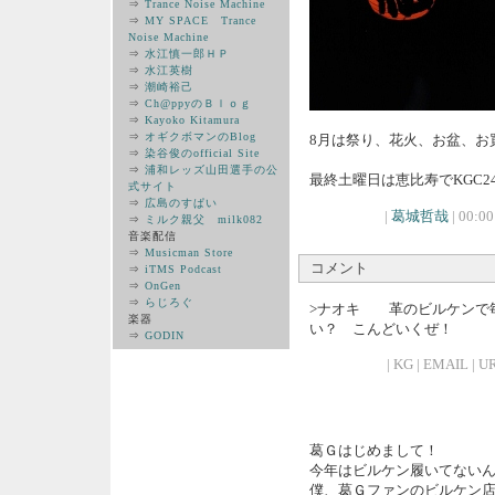
⇒
Trance Noise Machine
⇒
MY SPACE Trance
Noise Machine
⇒
水江慎一郎ＨＰ
⇒
水江英樹
⇒
潮崎裕己
⇒
Ch@ppyのＢｌｏｇ
⇒
Kayoko Kitamura
⇒
オギクボマンのBlog
8月は祭り、花火、お盆、お
⇒
染谷俊のofficial Site
⇒
浦和レッズ山田選手の公
最終土曜日は恵比寿でKGC2
式サイト
⇒
広島のすぱい
|
葛城哲哉
| 00:00
⇒
ミルク親父 milk082
音楽配信
⇒
Musicman Store
コメント
⇒
iTMS Podcast
⇒
OnGen
⇒
らじろぐ
>ナオキ 革のビルケンで
楽器
い？ こんどいくぜ！
⇒
GODIN
| KG | EMAIL | UR
葛Ｇはじめまして！
今年はビルケン履いてない
僕、葛Ｇファンのビルケン