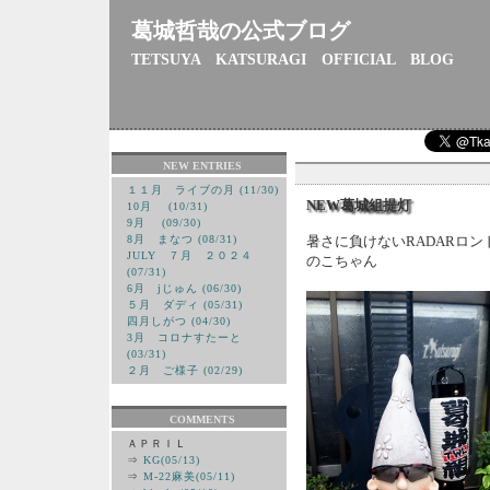
葛城哲哉の公式ブログ
TETSUYA KATSURAGI OFFICIAL BLOG
NEW ENTRIES
１１月 ライブの月 (11/30)
NEW葛城組提灯
10月 (10/31)
9月 (09/30)
8月 まなつ (08/31)
暑さに負けないRADARロ
JULY ７月 ２０２４
のこちゃん
(07/31)
6月 jじゅん (06/30)
５月 ダディ (05/31)
四月しがつ (04/30)
3月 コロナすたーと
(03/31)
２月 ご様子 (02/29)
COMMENTS
ＡＰＲＩＬ
⇒
KG(05/13)
⇒
M-22麻美(05/11)