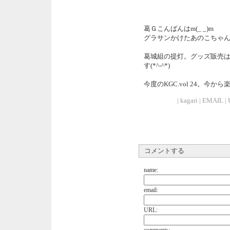
葛Ｇこんばんはm(_ _)m
グラサンかけたあのこちゃ
葛城組の提灯。グッズ販売は
す(*^-^*)
今度のKGC.vol 24。今か
| kagari | EMAIL |
コメントする
name:
email:
URL: