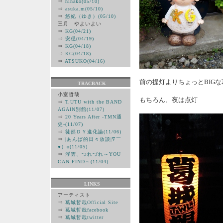
⇒
hinako(05/10)
⇒
asuka.m(05/10)
⇒
悠妃（ゆき）(05/10)
三月 やよいよい
⇒
KG(04/21)
⇒
安穏(04/19)
⇒
KG(04/18)
⇒
KG(04/18)
⇒
ATSUKO(04/16)
前の提灯よりちょっとBIG
TRACBACK
小室哲哉
もちろん、夜は点灯
⇒
T.UTU with the BAND
AGAIN別館(11/07)
⇒
20 Years After -TMN通
史-(11/07)
⇒
徒然ＤＹ進化論(11/06)
⇒
|あんぱ的日々放談|∇￣
●）ο(11/05)
⇒
浮雲、つれづれ～YOU
CAN FIND～(11/04)
LINKS
アーティスト
⇒
葛城哲哉Official Site
⇒
葛城哲哉facebook
⇒
葛城哲哉twitter