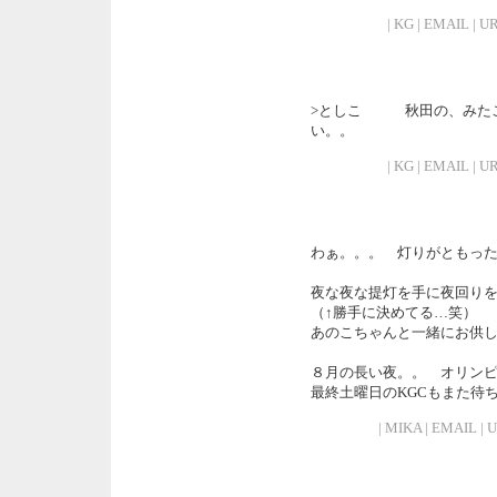
| KG | EMAIL | UR
>としこ 秋田の、みたこ
い。。
| KG | EMAIL | UR
わぁ。。。 灯りがともっ
夜な夜な提灯を手に夜回りを
（↑勝手に決めてる…笑）
あのこちゃんと一緒にお供し
８月の長い夜。。 オリン
最終土曜日のKGCもまた待
| MIKA | EMAIL | U