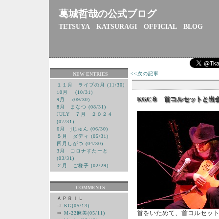
葛城哲哉の公式ブログ
TETSUYA KATSURAGI OFFICIAL BLOG
<<次の記事
NEW ENTRIES
１１月 ライブの月 (11/30)
10月 (10/31)
KGC８ 首コルセットと
9月 (09/30)
8月 まなつ (08/31)
JULY ７月 ２０２４
(07/31)
6月 jじゅん (06/30)
５月 ダディ (05/31)
四月しがつ (04/30)
3月 コロナすたーと
(03/31)
２月 ご様子 (02/29)
COMMENTS
ＡＰＲＩＬ
⇒
KG(05/13)
首をいためて、首コルセッ
⇒
M-22麻美(05/11)