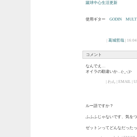
蹴球中心生活更新
使用ギター
GODIN MULT
|
葛城哲哉
| 16:04
コメント
なんでえ…
オイラの勘違いか…(-_-;)>
| わん | EMAIL | UR
ルー語ですか？
ふふふじゃないです、気を
ゼットンってどんなだった