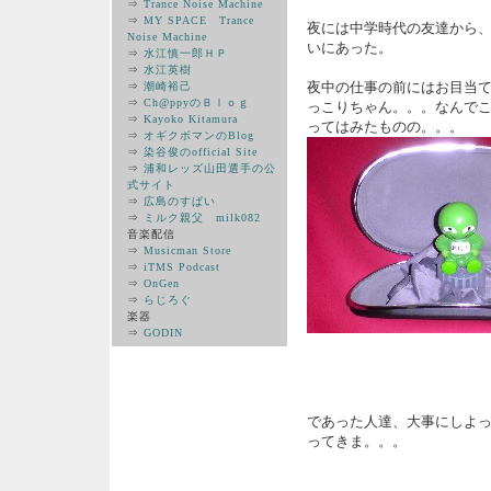
⇒
Trance Noise Machine
⇒
MY SPACE Trance
夜には中学時代の友達から、
Noise Machine
いにあった。
⇒
水江慎一郎ＨＰ
⇒
水江英樹
夜中の仕事の前にはお目当て
⇒
潮崎裕己
⇒
Ch@ppyのＢｌｏｇ
っこりちゃん。。。なんで
⇒
Kayoko Kitamura
ってはみたものの。。。
⇒
オギクボマンのBlog
⇒
染谷俊のofficial Site
⇒
浦和レッズ山田選手の公
式サイト
⇒
広島のすぱい
⇒
ミルク親父 milk082
音楽配信
⇒
Musicman Store
⇒
iTMS Podcast
⇒
OnGen
⇒
らじろぐ
楽器
⇒
GODIN
であった人達、大事にしよ
ってきま。。。