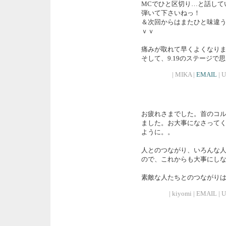
MCでひと区切り…と話して
弾いて下さいねっ！
＆次回からはまたひと味違う
ｖｖ
痛みが取れて早くよくなり
そして、9.19のステージで
| MIKA |
EMAIL
| U
お疲れさまでした。首のコ
ました。お大事になさって
ように。。
人とのつながり、いろんな
ので、これからも大事にし
素敵な人たちとのつながり
| kiyomi | EMAIL | 