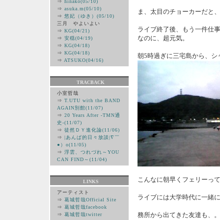
⇒
hinako(05/10)
⇒
asuka.m(05/10)
ま、太目のチョーカーだと
⇒
悠妃（ゆき）(05/10)
三月 やよいよい
ライブ終了後、もう一件仕事
⇒
KG(04/21)
なのに、超元気。
⇒
安穏(04/19)
⇒
KG(04/18)
⇒
KG(04/18)
朝5時過ぎに三宅島から、シ
⇒
ATSUKO(04/16)
TRACBACK
小室哲哉
⇒
T.UTU with the BAND
AGAIN別館(11/07)
⇒
20 Years After -TMN通
史-(11/07)
⇒
徒然ＤＹ進化論(11/06)
⇒
|あんぱ的日々放談|∇￣
●）ο(11/05)
⇒
浮雲、つれづれ～YOU
CAN FIND～(11/04)
こんなに朝早くフェリーっ
LINKS
アーティスト
ライブには大学時代に一緒
⇒
葛城哲哉Official Site
⇒
葛城哲哉facebook
務所から出てきた友達も、
⇒
葛城哲哉twitter