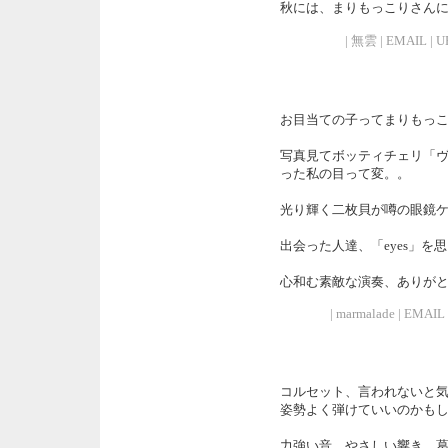
秋には、まりもっこりさん
| 無雲 | EMAIL | UR
お目当ての子ってまりもっ
写真見てボッティチェリ「
った私の目って変。。
光り輝く二枚貝が噂の眼鏡
出会った人達、「eyes」を
心和む素敵な演奏、ありが
| marmalade | EMAIL 
コルセット、言われないと
姿勢よく弾けていいのかも
力強い音、やさしい響き、