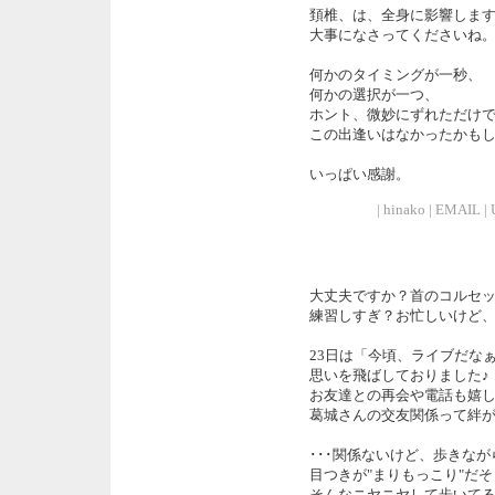
頚椎、は、全身に影響しま
大事になさってくださいね
何かのタイミングが一秒、
何かの選択が一つ、
ホント、微妙にずれただけ
この出逢いはなかったかも
いっぱい感謝。
| hinako | EMAIL | 
大丈夫ですか？首のコルセ
練習しすぎ？お忙しいけど
23日は「今頃、ライブだな
思いを飛ばしておりました♪
お友達との再会や電話も嬉
葛城さんの交友関係って絆
･･･関係ないけど、歩きな
目つきが"まりもっこり"だ
そんなニヤニヤして歩いてるの