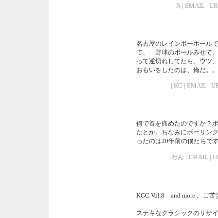
| N | EMAIL | UR
名古屋のレインボーホール
て、 野球のボールみせて
って逆切れしてたら、ウツ、
おもいをしたのは、俺だ。
| KG | EMAIL | UR
何で首を痛めたのですか？
たとか。ちなみにボーリン
ったのは20年前の僕たちで
| わん | EMAIL | UR
KGC Vol.8 and more
ステキなクラシックのリサイ