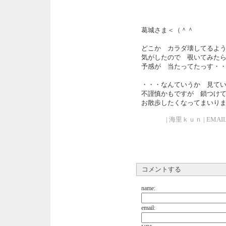
葛城さま＜（＾＾
どこか カラダ壊してるよ
気がしたので 覗いてみた
予感が 当たってたっす・
・・・なんていうか 見て
不謹慎かもですが 鎖つけ
お散歩したくなってまいり
| 海里ｋｕｎ | EMAIL | U
コメントする
name:
email: