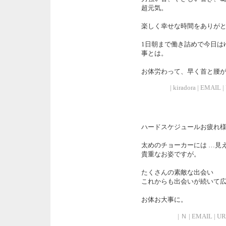
超元気。
楽しく幸せな時間をありが
1日朝まで働き詰めで今日は
事とは。
お体労わって、早く首と腰
| kiradora | EMAIL 
ハードスケジュールお疲れ
太めのチョーカーには …見
貴重なお姿ですが。
たくさんの素敵な出会い
これからも出会いが続いて
お体お大事に。
| Ｎ | EMAIL | UR