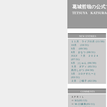
葛城哲哉の公式
TETSUYA KATSURA
NEW ENTRIES
１１月 ライブの月 (11/30)
10月 (10/31)
9月 (09/30)
8月 まなつ (08/31)
JULY ７月 ２０２４
(07/31)
6月 jじゅん (06/30)
５月 ダディ (05/31)
四月しがつ (04/30)
3月 コロナすたーと
(03/31)
２月 ご様子 (02/29)
COMMENTS
ＡＰＲＩＬ
⇒
KG(05/13)
⇒
M-22麻美(05/11)