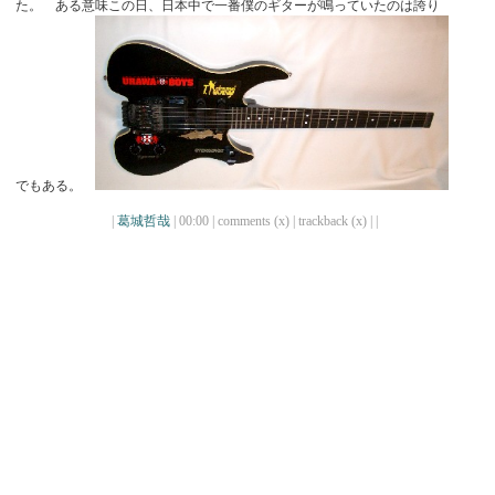
た。 ある意味この日、日本中で一番僕のギターが鳴っていたのは誇り
でもある。
|
葛城哲哉
| 00:00 | comments (x) | trackback (x) |
|