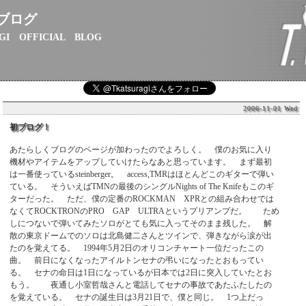
ブログ
GI OFFICIAL BLOG
2006-11-01 Wed
初ブログ！
あたらしくブログのページが加わったのでよろしく。 僕のお気に入り
機材やアイテムをアップしていけたらなあと思っています。 まず最初
は一番使っているsteinberger。 access,TMRはほとんどこのギターで弾い
ている。 そういえばTMNの最後のシングルNights of The Knifeもこのギ
ターだった。 ただ、僕の定番のROCKMAN XPRとの組み合わせでは
なくてROCKTRONのPRO GAP ULTRAというプリアンプだ。 ため
しにつないで弾いてみたソロがとても気に入ってそのまま残した。 解
散の東京ドームでのソロは北島健二さんとツインで、弾きながら涙が出
たのを覚えてる。 1994年5月2日のオリコンチャート一位だったこの
曲。 前日になくなったアイルトンセナの弔いになったとおもってい
る。 セナの命日は1日になっているが日本では2日に突入していたとお
もう。 夜通し小室哲哉さんと電話してセナの事故であたふたしたの
を覚えている。 セナの誕生日は3月21日で、僕と同じ。 1つ上だっ