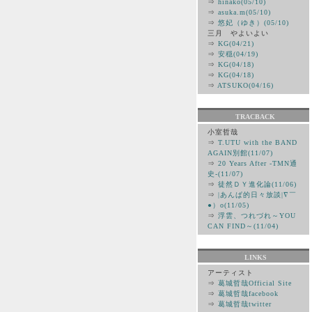
⇒
hinako(05/10)
⇒
asuka.m(05/10)
⇒
悠妃（ゆき）(05/10)
三月 やよいよい
⇒
KG(04/21)
⇒
安穏(04/19)
⇒
KG(04/18)
⇒
KG(04/18)
⇒
ATSUKO(04/16)
TRACBACK
小室哲哉
⇒
T.UTU with the BAND
AGAIN別館(11/07)
⇒
20 Years After -TMN通
史-(11/07)
⇒
徒然ＤＹ進化論(11/06)
⇒
|あんぱ的日々放談|∇￣
●）ο(11/05)
⇒
浮雲、つれづれ～YOU
CAN FIND～(11/04)
LINKS
アーティスト
⇒
葛城哲哉Official Site
⇒
葛城哲哉facebook
⇒
葛城哲哉twitter