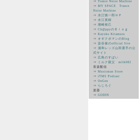
⇒
Trance Noise Machine
⇒
MY SPACE Trance
Noise Machine
⇒
水江慎一郎ＨＰ
⇒
水江英樹
⇒
潮崎裕己
⇒
Ch@ppyのＢｌｏｇ
⇒
Kayoko Kitamura
⇒
オギクボマンのBlog
⇒
染谷俊のofficial Site
⇒
浦和レッズ山田選手の公
式サイト
⇒
広島のすぱい
⇒
ミルク親父 milk082
音楽配信
⇒
Musicman Store
⇒
iTMS Podcast
⇒
OnGen
⇒
らじろぐ
楽器
⇒
GODIN