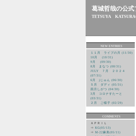
葛城哲哉の公式
TETSUYA KATSURA
NEW ENTRIES
１１月 ライブの月 (11/30)
10月 (10/31)
9月 (09/30)
8月 まなつ (08/31)
JULY ７月 ２０２４
(07/31)
6月 jじゅん (06/30)
５月 ダディ (05/31)
四月しがつ (04/30)
3月 コロナすたーと
(03/31)
２月 ご様子 (02/29)
COMMENTS
ＡＰＲＩＬ
⇒
KG(05/13)
⇒
M-22麻美(05/11)