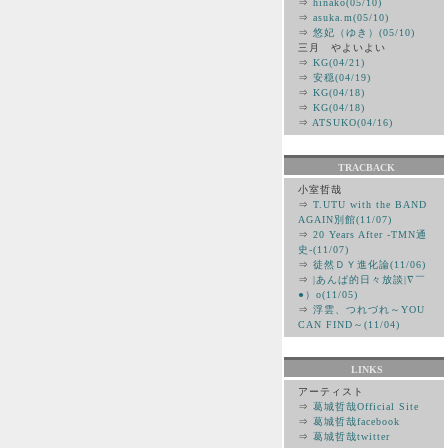
⇒
hinako(05/10)
⇒
asuka.m(05/10)
⇒
悠妃（ゆき）(05/10)
三月 やよいよい
⇒
KG(04/21)
⇒
安穏(04/19)
⇒
KG(04/18)
⇒
KG(04/18)
⇒
ATSUKO(04/16)
TRACBACK
小室哲哉
⇒
T.UTU with the BAND
AGAIN別館(11/07)
⇒
20 Years After -TMN通
史-(11/07)
⇒
徒然ＤＹ進化論(11/06)
⇒
|あんぱ的日々放談|∇￣
●）ο(11/05)
⇒
浮雲、つれづれ～YOU
CAN FIND～(11/04)
LINKS
アーティスト
⇒
葛城哲哉Official Site
⇒
葛城哲哉facebook
⇒
葛城哲哉twitter