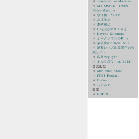
⇒
Trance Noise Machine
⇒
MY SPACE Trance
Noise Machine
⇒
水江慎一郎ＨＰ
⇒
水江英樹
⇒
潮崎裕己
⇒
Ch@ppyのＢｌｏｇ
⇒
Kayoko Kitamura
⇒
オギクボマンのBlog
⇒
染谷俊のofficial Site
⇒
浦和レッズ山田選手の公
式サイト
⇒
広島のすぱい
⇒
ミルク親父 milk082
音楽配信
⇒
Musicman Store
⇒
iTMS Podcast
⇒
OnGen
⇒
らじろぐ
楽器
⇒
GODIN